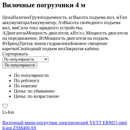
Вилочные погрузчики 4 м
Цена
Наличие
Грузоподъемность, кг
Высота подъема вил, м
Тип
аккумулятора
Аккумулятор, Ач
Высота свободного подъема
вил, мм
Сила тока зарядного устройства,
А
Двигатель
Мощность двигателя, кВт/л.с.
Мощность двигателя
на передвижение, Вт
Мощность двигателя на подъем,
Вт
Бренд
Третья линия гидравлики
Боковое смещение
каретки
Свободный подъем вил
Закрытая кабина
Сортировать
По популярности
По популярности
По рейтингу
По новизне
Цены: по убыванию
Цены: по возрастанию
Li-Ion
Вилочный мини-погрузчик электрический YETT ERM15 mini
li-ion ZSM400-SS