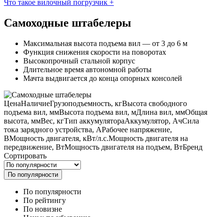
Что такое вилочный погрузчик
+
Самоходные штабелеры
Максимальная высота подъема вил — от 3 до 6 м
Функция снижения скорости на поворотах
Высокопрочный стальной корпус
Длительное время автономной работы
Мачта выдвигается до конца опорных консолей
Цена
Наличие
Грузоподъемность, кг
Высота свободного
подъема вил, мм
Высота подъема вил, м
Длина вил, мм
Общая
высота, мм
Вес, кг
Тип аккумулятора
Аккумулятор, Ач
Сила
тока зарядного устройства, А
Рабочее напряжение,
В
Мощность двигателя, кВт/л.с.
Мощность двигателя на
передвижение, Вт
Мощность двигателя на подъем, Вт
Бренд
Сортировать
По популярности
По популярности
По рейтингу
По новизне