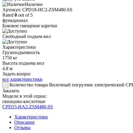
Наличие
Aртикул: CPD18-HC2-ZSM480-SS
Rated
0
out of 5
функционал
Боковое смещение каретки
Свободный подъем вил
Характеристики
Грузоподъемность
1750 кг
Высота подъема вил
4.8 м
Задать вопрос
все характеристики
Количество товара Вилочный погрузчик электрический C
-
Заказать
Модели в этой серии:
свинцово-кислотные
CPD15-HA2-ZSM480-SS
Характеристики
Описание
Отзывы