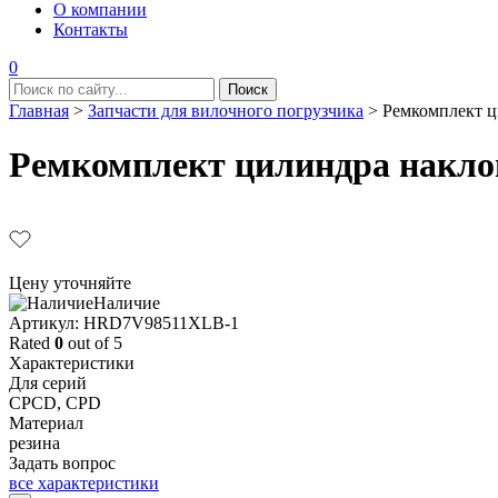
О компании
Контакты
0
Главная
>
Запчасти для вилочного погрузчика
>
Ремкомплект ц
Ремкомплект цилиндра наклон
Цену уточняйте
Наличие
Aртикул: HRD7V98511XLB-1
Rated
0
out of 5
Характеристики
Для серий
CPCD, CPD
Материал
резина
Задать вопрос
все характеристики