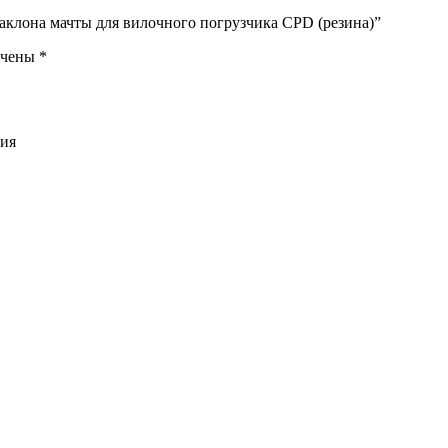
наклона мачты для вилочного погрузчика CPD (резина)”
ечены
*
ния