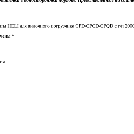
дителем в одностороннем порядке. Представленные на сайте
мачты HELI для вилочного погрузчика CPD/CPCD/CPQD с г/п 2000
ечены
*
ния