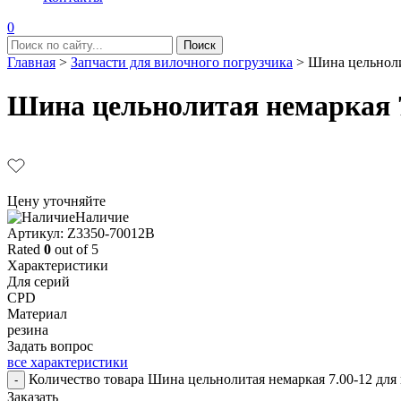
0
Главная
>
Запчасти для вилочного погрузчика
>
Шина цельноли
Шина цельнолитая немаркая 7
Цену уточняйте
Наличие
Aртикул: Z3350-70012B
Rated
0
out of 5
Характеристики
Для серий
CPD
Материал
резина
Задать вопрос
все характеристики
Количество товара Шина цельнолитая немаркая 7.00-12 дл
-
Заказать