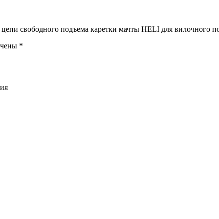
а цепи свободного подъема каретки мачты HELI для вилочного п
ечены
*
ния