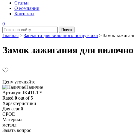
Статьи
О компании
Контакты
0
Главная
>
Запчасти для вилочного погрузчика
>
Замок зажиган
Замок зажигания для вилочног
Цену уточняйте
Наличие
Aртикул: JK411-TY
Rated
0
out of 5
Характеристики
Для серий
CPQD
Материал
металл
Задать вопрос