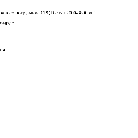
лочного погрузчика CPQD с г/п 2000-3800 кг”
ечены
*
ния