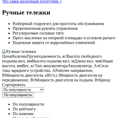
Что такое вилочный погрузчик
+
Ручные тележки
Разборный гидроузел для простоты обслуживания
Прорезиненная рукоять управления
Регулируемые силовые тяги
Пресс-масленки на опорной площадке и угловом рычаге
Надежная защита от коррозийных изменений
Цена
Наличие
Грузоподъемность, кг
Высота свободного
подъема вил, мм
Высота подъема вил, м
Длина вил, мм
Общая
высота, мм
Вес, кг
Тип аккумулятора
Аккумулятор, Ач
Сила
тока зарядного устройства, А
Рабочее напряжение,
В
Мощность двигателя, кВт/л.с.
Мощность двигателя на
передвижение, Вт
Мощность двигателя на подъем, Вт
Бренд
Сортировать
По популярности
По популярности
По рейтингу
По новизне