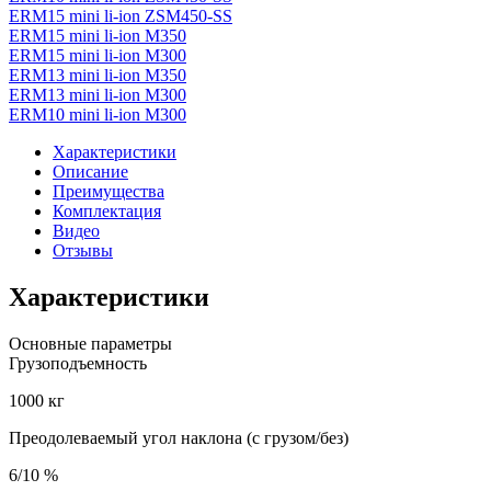
ERM15 mini li-ion ZSM450-SS
ERM15 mini li-ion M350
ERM15 mini li-ion M300
ERM13 mini li-ion M350
ERM13 mini li-ion M300
ERM10 mini li-ion M300
Характеристики
Описание
Преимущества
Комплектация
Видео
Отзывы
Характеристики
Основные параметры
Грузоподъемность
1000 кг
Преодолеваемый угол наклона (с грузом/без)
6/10 %