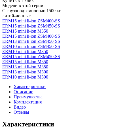
Купить в 1 клик
Модели в этой серии:
С грузоподъемностью 1500 кг
литий-ионные
ERM15 mini li-ion ZSM400-SS
ERM15 mini li-ion ZSM450-SS
ERM15 mini li-ion M350
ERM15 mini li-ion ZSM400-SS
ERM13 mini li-ion ZSM450-SS
ERM10 mini li-ion ZSM450-SS
ERM10 mini li-ion M350
ERM15 mini li-ion ZSM450-SS
ERM15 mini li-ion M350
ERM13 mini li-ion M350
ERM13 mini li-ion M300
ERM10 mini li-ion M300
Характеристики
Описание
Преимущества
Комплектация
Видео
Отзывы
Характеристики