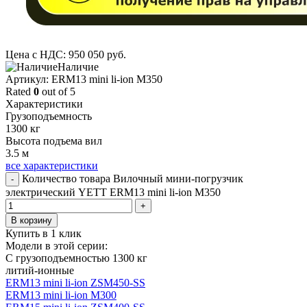
Цена с НДС:
950 050
руб.
Наличие
Aртикул: ERM13 mini li-ion M350
Rated
0
out of 5
Характеристики
Грузоподъемность
1300 кг
Высота подъема вил
3.5 м
все характеристики
Количество товара Вилочный мини-погрузчик
-
электрический YETT ERM13 mini li-ion M350
+
В корзину
Купить в 1 клик
Модели в этой серии:
С грузоподъемностью 1300 кг
литий-ионные
ERM13 mini li-ion ZSM450-SS
ERM13 mini li-ion M300