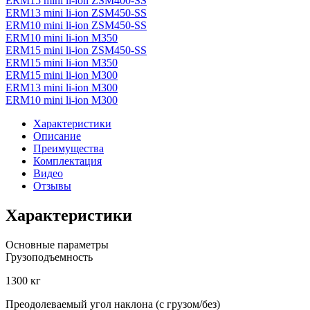
ERM15 mini li-ion ZSM400-SS
ERM13 mini li-ion ZSM450-SS
ERM10 mini li-ion ZSM450-SS
ERM10 mini li-ion M350
ERM15 mini li-ion ZSM450-SS
ERM15 mini li-ion M350
ERM15 mini li-ion M300
ERM13 mini li-ion M300
ERM10 mini li-ion M300
Характеристики
Описание
Преимущества
Комплектация
Видео
Отзывы
Характеристики
Основные параметры
Грузоподъемность
1300 кг
Преодолеваемый угол наклона (с грузом/без)